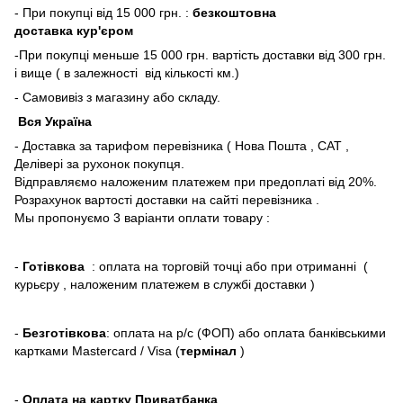
- При покупці від 15 000 грн. :
безкоштовна
доставка кур'єром
-При покупці меньше 15 000 грн. вартість доставки від 300 грн.
і вище ( в залежності від кількості км.)
- Самовивіз з магазину або складу.
Вся Україна
- Доставка за тарифом перевізника ( Нова Пошта , САТ ,
Делівері за рухонок покупця.
Відправляємо наложеним платежем при предоплаті від 20%.
Розрахунок вартості доставки на сайті перевізника .
Мы пропонуємо 3 варіанти оплати товару :
-
Готівкова
: оплата на торговій точці або при отриманні (
курьєру , наложеним платежем в службі доставки )
-
Безготівкова
: оплата на р/с (ФОП) або оплата банківськими
картками Mastercard / Visa (
термінал
)
-
Оплата на картку Приватбанка