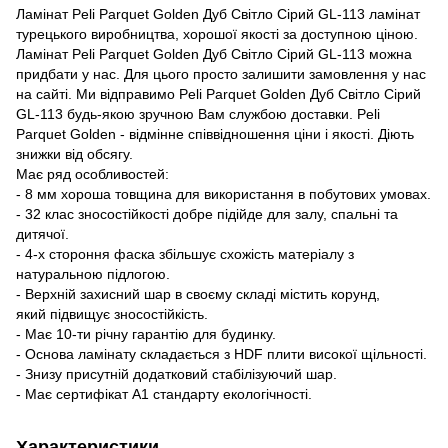
Ламінат Peli Parquet Golden Дуб Світло Сірий GL-113 ламінат
турецького виробництва, хорошої якості за доступною ціною.
Ламінат Peli Parquet Golden Дуб Світло Сірий GL-113 можна
придбати у нас. Для цього просто залишити замовлення у нас
на сайті. Ми відправимо Peli Parquet Golden Дуб Світло Сірий
GL-113 будь-якою зручною Вам службою доставки. Peli
Parquet Golden - відмінне співвідношення ціни і якості. Діють
знижки від обсягу.
Має ряд особливостей:
- 8 мм хороша товщина для використання в побутових умовах.
- 32 клас зносостійкості добре підійде для залу, спальні та
дитячої.
- 4-х стороння фаска збільшує схожість матеріалу з
натуральною підлогою.
- Верхній захисний шар в своєму складі містить корунд,
який підвищує зносостійкість.
- Має 10-ти річну гарантію для будинку.
- Основа ламінату складається з HDF плити високої щільності.
- Знизу присутній додатковий стабілізуючий шар.
- Має сертифікат А1 стандарту екологічності.
Характеристики