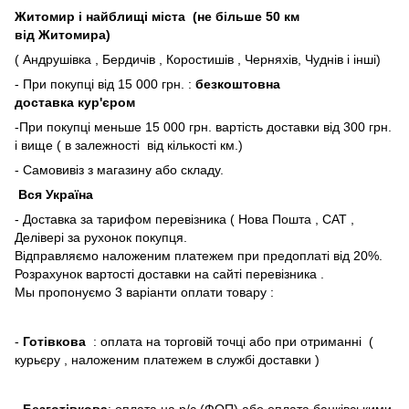
Житомир і найблищі міста (не більше 50 км
від Житомира)
( Андрушівка , Бердичів , Коростишів , Черняхів, Чуднів і інші)
- При покупці від 15 000 грн. :
безкоштовна
доставка кур'єром
-При покупці меньше 15 000 грн. вартість доставки від 300 грн.
і вище ( в залежності від кількості км.)
- Самовивіз з магазину або складу.
Вся Україна
- Доставка за тарифом перевізника ( Нова Пошта , САТ ,
Делівері за рухонок покупця.
Відправляємо наложеним платежем при предоплаті від 20%.
Розрахунок вартості доставки на сайті перевізника .
Мы пропонуємо 3 варіанти оплати товару :
-
Готівкова
: оплата на торговій точці або при отриманні (
курьєру , наложеним платежем в службі доставки )
-
Безготівкова
: оплата на р/с (ФОП) або оплата банківськими