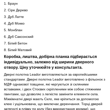
1. Браун
2. Сіре Дерево
3. Дуб Латте
4. Дуб Мокко
5. Монблан
6. Дуб Саксонский
7. Білий Бетон
8. Білий Матовий
Коробка, лиштва, добірна планка підбирається
індивідуально, залежно від ширини дверного
отвору. Ціну уточнюйте у консультанта.
Дверні полотна Leador виготовляються за європейськими
стандартами. Дверні полотна Leador виготовлено з фільонок з
МДФ однакової товщини, які чергуються зі скляними
вставками, і двох Стоєвих скріпленими між собою стяжними
гвинтами, що дозволяє з легкістю замінити елементи скла.
Міжкімнатні двері мають Скло, яке кріпиться за допомогою
клею і ущільнювача, що виключає деренчання. Торці дверей
затягнуті в плівку по колу (без використання кромки), що