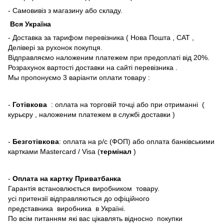
- Самовивіз з магазину або складу.
Вся Україна
- Доставка за тарифом перевізника ( Нова Пошта , САТ ,
Делівері за рухонок покупця.
Відправляємо наложеним платежем при предоплаті від 20%.
Розрахунок вартості доставки на сайті перевізника .
Мы пропонуємо 3 варіанти оплати товару :
-
Готівкова
: оплата на торговій точці або при отриманні (
курьєру , наложеним платежем в службі доставки )
-
Безготівкова
: оплата на р/с (ФОП) або оплата банківськими
картками Mastercard / Visa (
термінал
)
-
Оплата на картку Приватбанка
Гарантія встановлюється виробником товару.
усі притензії відправляються до офіційного
представника виробника в Україні.
По всім питанням які вас цікавлять відносно покупки