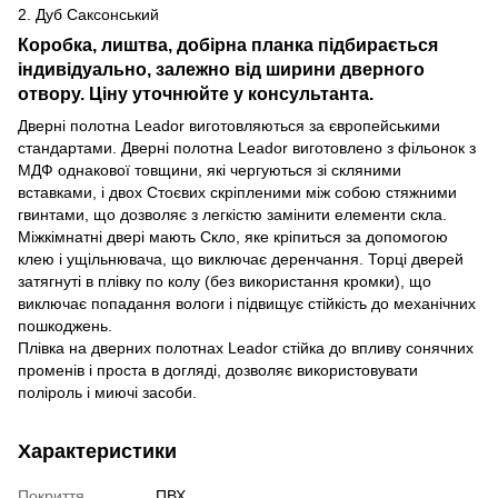
2. Дуб Саксонський
Коробка, лиштва, добірна планка підбирається
індивідуально, залежно від ширини дверного
отвору. Ціну уточнюйте у консультанта.
Дверні полотна Leador виготовляються за європейськими
стандартами. Дверні полотна Leador виготовлено з фільонок з
МДФ однакової товщини, які чергуються зі скляними
вставками, і двох Стоєвих скріпленими між собою стяжними
гвинтами, що дозволяє з легкістю замінити елементи скла.
Міжкімнатні двері мають Скло, яке кріпиться за допомогою
клею і ущільнювача, що виключає деренчання. Торці дверей
затягнуті в плівку по колу (без використання кромки), що
виключає попадання вологи і підвищує стійкість до механічних
пошкоджень.
Плівка на дверних полотнах Leador стійка до впливу сонячних
променів і проста в догляді, дозволяє використовувати
поліроль і миючі засоби.
Характеристики
Покриття
ПВХ