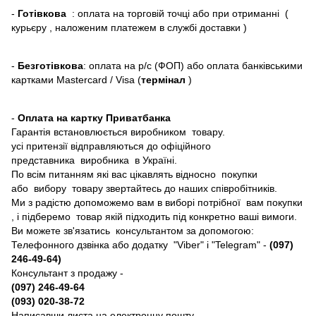
-
Готівкова
: оплата на торговій точці або при отриманні (
курьєру , наложеним платежем в службі доставки )
-
Безготівкова
: оплата на р/с (ФОП) або оплата банківськими
картками Mastercard / Visa (
термінал
)
-
Оплата на картку Приватбанка
Гарантія встановлюється виробником товару.
усі притензії відправляються до офіційного
представника виробника в Україні.
По всім питанням які вас цікавлять відносно покупки
або вибору товару звертайтесь до наших співробітників.
Ми з радістю допоможемо вам в виборі потрібної вам покупки
, і підберемо товар якій підходить під конкретно ваші вимоги.
Ви можете зв'язатись консультантом за допомогою:
Телефонного дзвінка або додатку "Viber" і "Telegram" -
(097)
246-49-64)
Консультант з продажу -
(097) 246-49-64
(093) 020-38-72
Написавши листа на електронну пошту