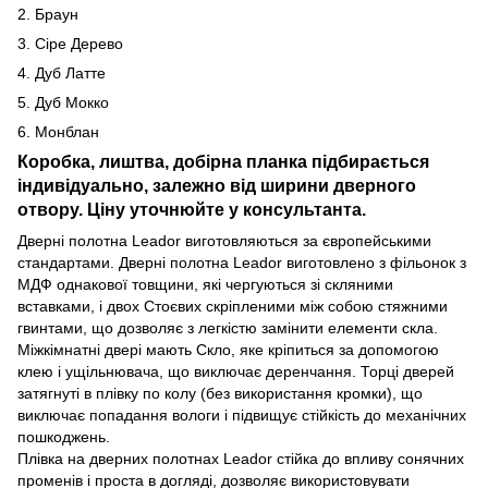
2. Браун
3. Сіре Дерево
4. Дуб Латте
5. Дуб Мокко
6. Монблан
Коробка, лиштва, добірна планка підбирається
індивідуально, залежно від ширини дверного
отвору. Ціну уточнюйте у консультанта.
Дверні полотна Leador виготовляються за європейськими
стандартами. Дверні полотна Leador виготовлено з фільонок з
МДФ однакової товщини, які чергуються зі скляними
вставками, і двох Стоєвих скріпленими між собою стяжними
гвинтами, що дозволяє з легкістю замінити елементи скла.
Міжкімнатні двері мають Скло, яке кріпиться за допомогою
клею і ущільнювача, що виключає деренчання. Торці дверей
затягнуті в плівку по колу (без використання кромки), що
виключає попадання вологи і підвищує стійкість до механічних
пошкоджень.
Плівка на дверних полотнах Leador стійка до впливу сонячних
променів і проста в догляді, дозволяє використовувати