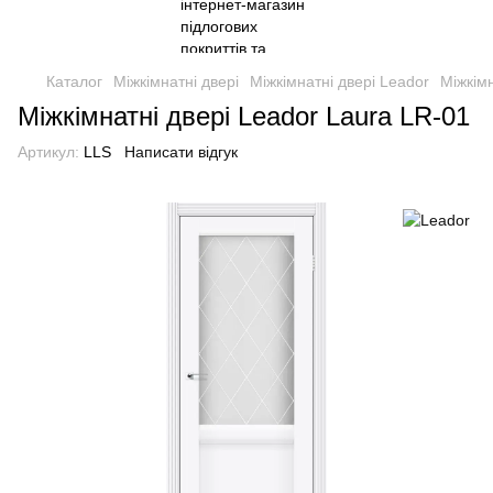
Каталог
Міжкімнатні двері
Міжкімнатні двері Leador
Міжкімн
Міжкімнатні двері Leador Laura LR-01
Артикул:
LLS
Написати відгук