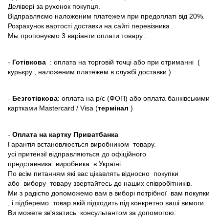
Делівері за рухонок покупця.
Відправляємо наложеним платежем при предоплаті від 20%.
Розрахунок вартості доставки на сайті перевізника .
Мы пропонуємо 3 варіанти оплати товару :
-
Готівкова
: оплата на торговій точці або при отриманні (
курьєру , наложеним платежем в службі доставки )
-
Безготівкова
: оплата на р/с (ФОП) або оплата банківськими
картками Mastercard / Visa (
термінал
)
-
Оплата на картку Приватбанка
Гарантія встановлюється виробником товару.
усі притензії відправляються до офіційного
представника виробника в Україні.
По всім питанням які вас цікавлять відносно покупки
або вибору товару звертайтесь до наших співробітників.
Ми з радістю допоможемо вам в виборі потрібної вам покупки
, і підберемо товар якій підходить під конкретно ваші вимоги.
Ви можете зв'язатись консультантом за допомогою: