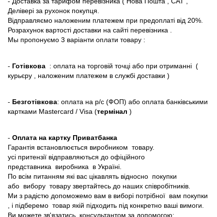
- Доставка за тарифом перевізника ( Нова Пошта , САТ ,
Делівері за рухонок покупця.
Відправляємо наложеним платежем при предоплаті від 20%.
Розрахунок вартості доставки на сайті перевізника .
Мы пропонуємо 3 варіанти оплати товару :
-
Готівкова
: оплата на торговій точці або при отриманні (
курьєру , наложеним платежем в службі доставки )
-
Безготівкова
: оплата на р/с (ФОП) або оплата банківськими
картками Mastercard / Visa (
термінал
)
-
Оплата на картку Приватбанка
Гарантія встановлюється виробником товару.
усі притензії відправляються до офіційного
представника виробника в Україні.
По всім питанням які вас цікавлять відносно покупки
або вибору товару звертайтесь до наших співробітників.
Ми з радістю допоможемо вам в виборі потрібної вам покупки
, і підберемо товар якій підходить під конкретно ваші вимоги.
Ви можете зв'язатись консультантом за допомогою: