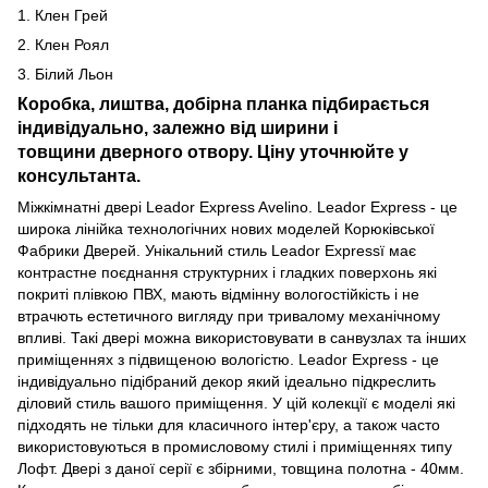
1. Клен Грей
2. Клен Роял
3. Білий Льон
Коробка, лиштва, добірна планка підбирається
індивідуально, залежно від ширини і
товщини дверного отвору. Ціну уточнюйте у
консультанта.
Міжкімнатні двері Leador Express Avelino. Leador Express - це
широка лінійка технологічних нових моделей Корюківської
Фабрики Дверей. Унікальний стиль Leador Expressї має
контрастне поєднання структурних і гладких поверхонь які
покриті плівкою ПВХ, мають відмінну вологостійкість і не
втрачють естетичного вигляду при тривалому механічному
впливі. Такі двері можна використовувати в санвузлах та інших
приміщеннях з підвищеною вологістю. Leador Express - це
індивідуально підібраний декор який ідеально підкреслить
діловий стиль вашого приміщення. У цій колекції є моделі які
підходять не тільки для класичного інтер'єру, а також часто
використовуються в промисловому стилі і приміщеннях типу
Лофт. Двері з даної серії є збірними, товщина полотна - 40мм.