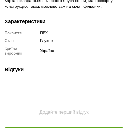
Каркас складається з клеєного бруса сосни, має розбірну
конструкцію, також можливо заміна скла і фільонки.
Характеристики
Покриття
ПВХ
Скло
Глухое
Криїна
Україна
виробник
Відгуки
Додайте перший відгук