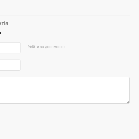
нтія
р
Увійти за допомогою