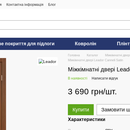
я
Контактна інформація
Блог
ве покриття для підлоги
Ковролін
Плінт
Головна
Каталог
Міжкімнатні двер
Міжкімнатні двері Leador Canneli Satin
Міжкімнатні двері Leado
В наявності
Написати відгук
3 690 грн/шт.
Купити
Замовити 
Характеристики