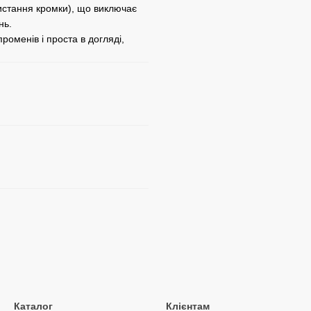
ристання кромки), що виключає
нь.
роменів і проста в догляді,
Каталог
Клієнтам