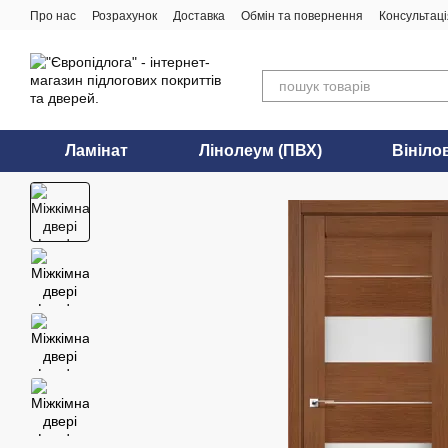
Перейти до основного контенту
Про нас
Розрахунок
Доставка
Обмін та повернення
Консультаці
Ламінат
Лінолеум (ПВХ)
Вініло