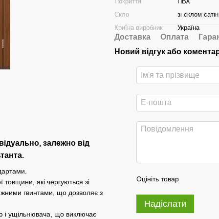
Покриття
ПВХ
Скло
зі склом сатін
Криїна виробник
Україна
Доставка
Оплата
Гара
Новий відгук або комента
відуально, залежно від
танта.
дартами.
Оцініть товар
 товщини, які чергуються зі
яжними гвинтами, що дозволяє з
Надіслати
ею і ущільнювача, що виключає