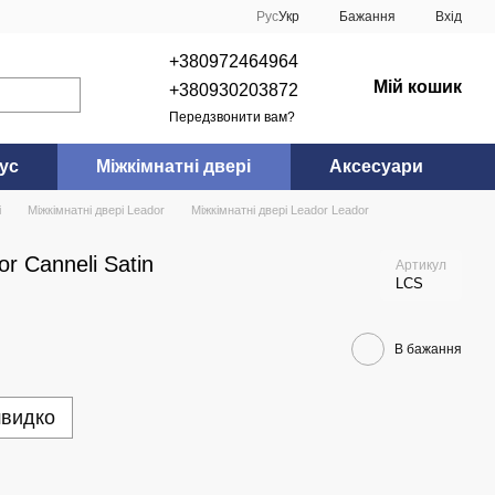
Рус
Укр
Бажання
Вхід
+380972464964
Мій кошик
+380930203872
Передзвонити вам?
ус
Міжкімнатні двері
Аксесуари
і
Міжкімнатні двері Leador
Міжкімнатні двері Leador Leador
r Canneli Satin
Артикул
LCS
В бажання
швидко