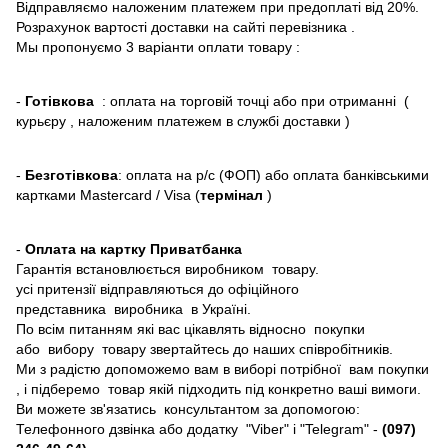
Відправляємо наложеним платежем при предоплаті від 20%.
Розрахунок вартості доставки на сайті перевізника .
Мы пропонуємо 3 варіанти оплати товару :
-
Готівкова
: оплата на торговій точці або при отриманні (
курьєру , наложеним платежем в службі доставки )
-
Безготівкова
: оплата на р/с (ФОП) або оплата банківськими
картками Mastercard / Visa (
термінал
)
-
Оплата на картку Приватбанка
Гарантія встановлюється виробником товару.
усі притензії відправляються до офіційного
представника виробника в Україні.
По всім питанням які вас цікавлять відносно покупки
або вибору товару звертайтесь до наших співробітників.
Ми з радістю допоможемо вам в виборі потрібної вам покупки
, і підберемо товар якій підходить під конкретно ваші вимоги.
Ви можете зв'язатись консультантом за допомогою:
Телефонного дзвінка або додатку "Viber" і "Telegram" -
(097)