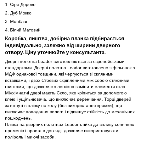
1. Сіре Дерево
2. Дуб Мокко
3. Монблан
4. Білий Матовий
Коробка, лиштва, добірна планка підбирається
індивідуально, залежно від ширини дверного
отвору. Ціну уточнюйте у консультанта.
Дверні полотна Leador виготовляються за європейськими
стандартами. Дверні полотна Leador виготовлено з фільонок з
МДФ однакової товщини, які чергуються зі скляними
вставками, і двох Стоєвих скріпленими між собою стяжними
гвинтами, що дозволяє з легкістю замінити елементи скла.
Міжкімнатні двері мають Скло, яке кріпиться за допомогою
клею і ущільнювача, що виключає деренчання. Торці дверей
затягнуті в плівку по колу (без використання кромки), що
виключає попадання вологи і підвищує стійкість до механічних
пошкоджень.
Плівка на дверних полотнах Leador стійка до впливу сонячних
променів і проста в догляді, дозволяє використовувати
поліроль і миючі засоби.