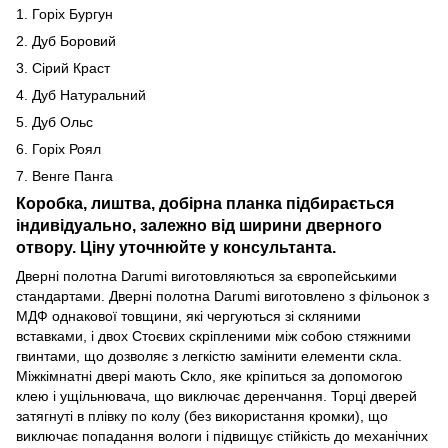
1. Горіх Бургун
2. Дуб Боровий
3. Сірий Краст
4. Дуб Натуральний
5. Дуб Ольс
6. Горіх Роял
7. Венге Панга
Коробка, лиштва, добірна планка підбирається
індивідуально, залежно від ширини дверного
отвору. Ціну уточнюйте у консультанта.
Дверні полотна Darumi виготовляються за європейськими
стандартами. Дверні полотна Darumi виготовлено з фільонок з
МДФ однакової товщини, які чергуються зі скляними
вставками, і двох Стоєвих скріпленими між собою стяжними
гвинтами, що дозволяє з легкістю замінити елементи скла.
Міжкімнатні двері мають Скло, яке кріпиться за допомогою
клею і ущільнювача, що виключає деренчання. Торці дверей
затягнуті в плівку по колу (без використання кромки), що
виключає попадання вологи і підвищує стійкість до механічних