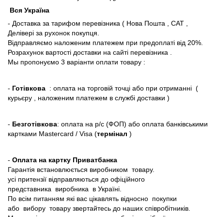
Вся Україна
- Доставка за тарифом перевізника ( Нова Пошта , САТ ,
Делівері за рухонок покупця.
Відправляємо наложеним платежем при предоплаті від 20%.
Розрахунок вартості доставки на сайті перевізника .
Мы пропонуємо 3 варіанти оплати товару :
-
Готівкова
: оплата на торговій точці або при отриманні (
курьєру , наложеним платежем в службі доставки )
-
Безготівкова
: оплата на р/с (ФОП) або оплата банківськими
картками Mastercard / Visa (
термінал
)
-
Оплата на картку Приватбанка
Гарантія встановлюється виробником товару.
усі притензії відправляються до офіційного
представника виробника в Україні.
По всім питанням які вас цікавлять відносно покупки
або вибору товару звертайтесь до наших співробітників.