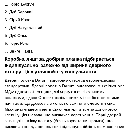
1. Горіх Бургун
2. Дуб Боровий
3. Сірий Краст
4. Дуб Натуральний
5. Дуб Ольс
6. Горіх Роял
7. Венге Панга
Коробка, лиштва, добірна планка підбирається
індивідуально, залежно від ширини дверного
отвору. Ціну уточнюйте у консультанта.
Дверні полотна Darumi виготовляються за європейськими
стандартами. Дверні полотна Darumi виготовлено з фільонок з
МДФ однакової товщини, які чергуються зі скляними
вставками, і двох Стоєвих скріпленими між собою стяжними
гвинтами, що дозволяє з легкістю замінити елементи скла.
Міжкімнатні двері мають Скло, яке кріпиться за допомогою
клею і ущільнювача, що виключає деренчання. Торці дверей
затягнуті в плівку по колу (без використання кромки), що
виключає попадання вологи і підвищує стійкість до механічних