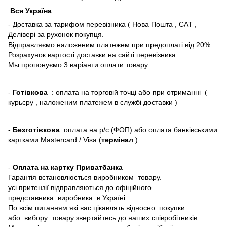
Вся Україна
- Доставка за тарифом перевізника ( Нова Пошта , САТ ,
Делівері за рухонок покупця.
Відправляємо наложеним платежем при предоплаті від 20%.
Розрахунок вартості доставки на сайті перевізника .
Мы пропонуємо 3 варіанти оплати товару :
-
Готівкова
: оплата на торговій точці або при отриманні (
курьєру , наложеним платежем в службі доставки )
-
Безготівкова
: оплата на р/с (ФОП) або оплата банківськими
картками Mastercard / Visa (
термінал
)
-
Оплата на картку Приватбанка
Гарантія встановлюється виробником товару.
усі притензії відправляються до офіційного
представника виробника в Україні.
По всім питанням які вас цікавлять відносно покупки
або вибору товару звертайтесь до наших співробітників.