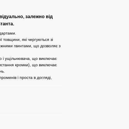
відуально, залежно від
танта.
дартами.
 товщини, які чергуються зі
яжними гвинтами, що дозволяє з
ею і ущільнювача, що виключає
ристання кромки), що виключає
нь.
роменів і проста в догляді,