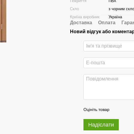
Покриття
ПВХ
Скло
з чорним скл
Криїна виробник
Україна
Доставка
Оплата
Гара
Новий відгук або комента
Оцініть товар
Надіслати