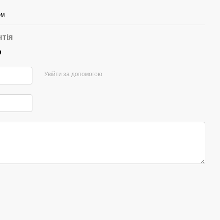
ом
нтія
р
Увійти за допомогою