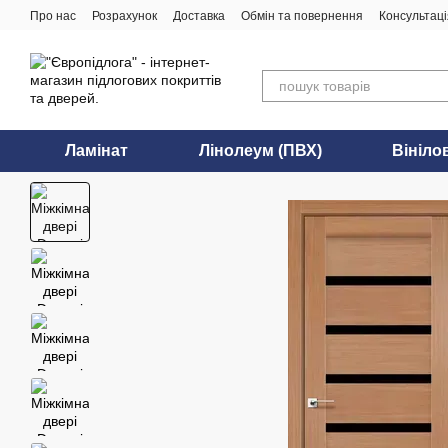
Перейти до основного контенту
Про нас
Розрахунок
Доставка
Обмін та повернення
Консультаці
Ламінат
Лінолеум (ПВХ)
Вініло