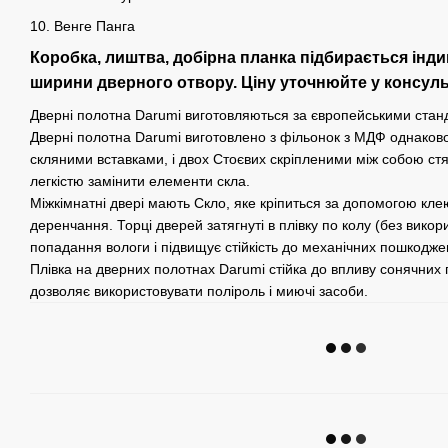
10. Венге Панга
Коробка, лиштва, добірна планка підбирається інди
ширини дверного отвору. Ціну уточнюйте у консуль
Дверні полотна Darumi виготовляються за європейськими стан
Дверні полотна Darumi виготовлено з фільонок з МДФ однакової
скляними вставками, і двох Стоєвих скріпленими між собою ст
легкістю замінити елементи скла.
Міжкімнатні двері мають Скло, яке кріпиться за допомогою кл
деренчання. Торці дверей затягнуті в плівку по колу (без вико
попадання вологи і підвищує стійкість до механічних пошкодже
Плівка на дверних полотнах Darumi стійка до впливу сонячних п
дозволяє використовувати поліроль і миючі засоби.