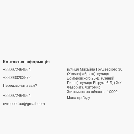
Контактна інформація
+380972464964
вулиця Михайла Грушевского 36,
(Хмелефабрика); вулиця
+380930203872
Домбровского 25-В, (Сінний
Ринок); вулиця Вітрука 6-Б, ( ЖК
Передзвонити вам?
Фаворит). Житомир ,
Житомирська область . 10000
+380972464964
Мапа проїзду
evropolztua@gmail.com