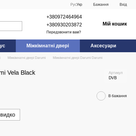
Рус
Укр
Бажання
Вхід
+380972464964
Мій кошик
+380930203872
Передзвонити вам?
ус
Міжкімнатні двері
Аксесуари
і
Міжкімнатні двері Darumi
Міжкімнатні двері Darumi Darumi
mi Vela Black
Артикул
DVB
В бажання
швидко