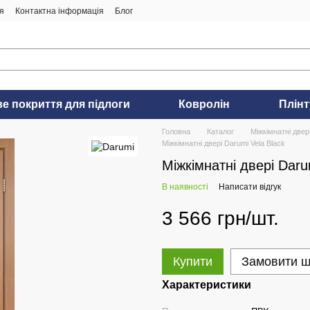
я
Контактна інформація
Блог
ве покриття для підлоги
Ковролін
Плінт
Головна
Каталог
Міжкімнатні двер
Міжкімнатні двері Darumi Vela Black
Міжкімнатні двері Daru
В наявності
Написати відгук
3 566 грн/шт.
Купити
Замовити 
Характеристики