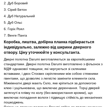
2. Дуб Боровий
3. Сірий Бетон
4. Дуб Натуральний
5. Дуб Ольс
6. Горіх Роял
7. Венге Панга
Коробка, лиштва, добірна планка підбирається
індивідуально, залежно від ширини дверного
отвору. Ціну уточнюйте у консультанта.
Дверні полотна Darumi виготовляються за європейськими
стандартами. Дверні полотна Darumi виготовлено з фільонок з
МДФ однакової товщини, які чергуються зі скляними
вставками, і двох Стоєвих скріпленими між собою стяжними
гвинтами, що дозволяє з легкістю замінити елементи скла.
Міжкімнатні двері мають Скло, яке кріпиться за допомогою
клею і ущільнювача, що виключає деренчання. Торці дверей
затягнуті в плівку по колу (без використання кромки), що
виключає попадання вологи і підвищує стійкість до механічних
пошкоджень.
Плівка на дверних полотнах Darumi стійка до впливу сонячних