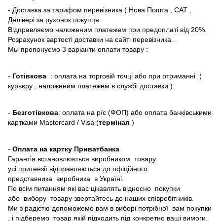
- Доставка за тарифом перевізника ( Нова Пошта , САТ ,
Делівері за рухонок покупця.
Відправляємо наложеним платежем при предоплаті від 20%.
Розрахунок вартості доставки на сайті перевізника .
Мы пропонуємо 3 варіанти оплати товару :
-
Готівкова
: оплата на торговій точці або при отриманні (
курьєру , наложеним платежем в службі доставки )
-
Безготівкова
: оплата на р/с (ФОП) або оплата банківськими
картками Mastercard / Visa (
термінал
)
-
Оплата на картку Приватбанка
Гарантія встановлюється виробником товару.
усі притензії відправляються до офіційного
представника виробника в Україні.
По всім питанням які вас цікавлять відносно покупки
або вибору товару звертайтесь до наших співробітників.
Ми з радістю допоможемо вам в виборі потрібної вам покупки
, і підберемо товар якій підходить під конкретно ваші вимоги.