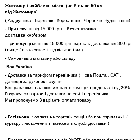
Житомир і найблищі міста (не більше 50 км
від Житомира)
( Андрушівка , Бердичів , Коростишів , Черняхів, Чуднів і інші)
- При покупці від 15 000 грн. :
безкоштовна
доставка кур'єром
-При покупці меньше 15 000 грн. вартість доставки від 300 грн.
і вище ( в залежності від кількості км.)
- Самовивіз з магазину або складу.
Вся Україна
- Доставка за тарифом перевізника ( Нова Пошта , САТ ,
Делівері за рухонок покупця.
Відправляємо наложеним платежем при предоплаті від 20%.
Розрахунок вартості доставки на сайті перевізника .
Мы пропонуємо 3 варіанти оплати товару :
-
Готівкова
: оплата на торговій точці або при отриманні (
курьєру , наложеним платежем в службі доставки )
-
Безготівкова
: оплата на р/с (ФОП) або оплата банківськими