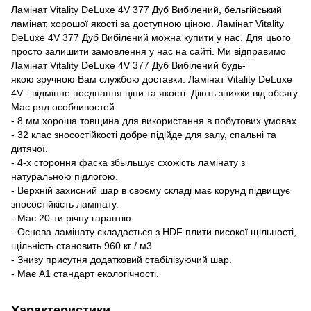
Ламінат Vitality DeLuxe 4V 377 Дуб Вибілений, бельгійський
ламінат, хорошої якості за доступною ціною. Ламінат Vitality
DeLuxe 4V 377 Дуб Вибілений можна купити у нас. Для цього
просто залишити замовлення у нас на сайті. Ми відправимо
Ламінат Vitality DeLuxe 4V 377 Дуб Вибілений будь-
якою зручною Вам службою доставки. Ламінат Vitality DeLuxe
4V - відмінне поєднання ціни та якості. Діють знижки від обсягу.
Має ряд особливостей:
- 8 мм хороша товщина для використання в побутових умовах.
- 32 клас зносостійкості добре підійде для залу, спальні та
дитячої.
- 4-х стороння фаска збыльшує схожість ламінату з
натуральною підлогою.
- Верхній захисний шар в своєму складі має корунд підвищує
зносостійкість ламінату.
- Має 20-ти річну гарантію.
- Основа ламінату складається з HDF плити високої щільності,
щільність становить 960 кг / м3.
- Знизу присутня додатковий стабілізуючий шар.
- Має А1 стандарт екологічності.
Характеристики