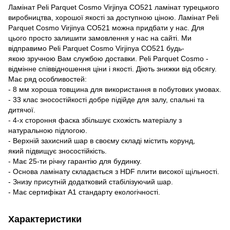
Ламінат Peli Parquet Cosmo Virjinya CO521 ламінат турецького
виробництва, хорошої якості за доступною ціною. Ламінат Peli
Parquet Cosmo Virjinya CO521 можна придбати у нас. Для
цього просто залишити замовлення у нас на сайті. Ми
відправимо Peli Parquet Cosmo Virjinya CO521 будь-
якою зручною Вам службою доставки. Peli Parquet Cosmo -
відмінне співвідношення ціни і якості. Діють знижки від обсягу.
Має ряд особливостей:
- 8 мм хороша товщина для використання в побутових умовах.
- 33 клас зносостійкості добре підійде для залу, спальні та
дитячої.
- 4-х стороння фаска збільшує схожість матеріалу з
натуральною підлогою.
- Верхній захисний шар в своєму складі містить корунд,
який підвищує зносостійкість.
- Має 25-ти річну гарантію для будинку.
- Основа ламінату складається з HDF плити високої щільності.
- Знизу присутній додатковий стабілізуючий шар.
- Має сертифікат А1 стандарту екологічності.
Характеристики