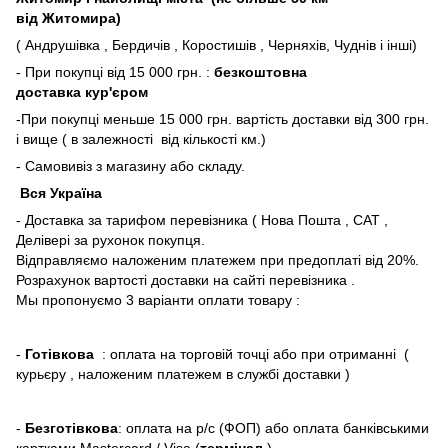
від Житомира)
( Андрушівка , Бердичів , Коростишів , Черняхів, Чуднів і інші)
- При покупці від 15 000 грн. :
безкоштовна
доставка кур'єром
-При покупці меньше 15 000 грн. вартість доставки від 300 грн.
і вище ( в залежності від кількості км.)
- Самовивіз з магазину або складу.
Вся Україна
- Доставка за тарифом перевізника ( Нова Пошта , САТ ,
Делівері за рухонок покупця.
Відправляємо наложеним платежем при предоплаті від 20%.
Розрахунок вартості доставки на сайті перевізника .
Мы пропонуємо 3 варіанти оплати товару :
-
Готівкова
: оплата на торговій точці або при отриманні (
курьєру , наложеним платежем в службі доставки )
-
Безготівкова
: оплата на р/с (ФОП) або оплата банківськими
картками Mastercard / Visa (
термінал
)