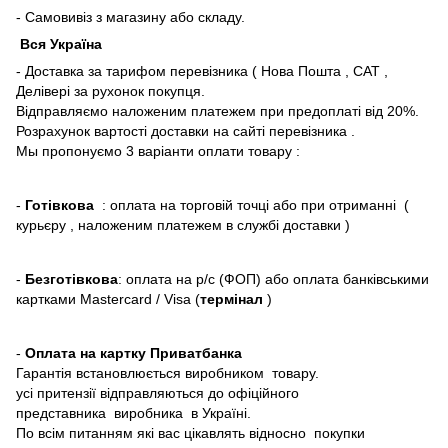
- Самовивіз з магазину або складу.
Вся Україна
- Доставка за тарифом перевізника ( Нова Пошта , САТ ,
Делівері за рухонок покупця.
Відправляємо наложеним платежем при предоплаті від 20%.
Розрахунок вартості доставки на сайті перевізника .
Мы пропонуємо 3 варіанти оплати товару :
-
Готівкова
: оплата на торговій точці або при отриманні (
курьєру , наложеним платежем в службі доставки )
-
Безготівкова
: оплата на р/с (ФОП) або оплата банківськими
картками Mastercard / Visa (
термінал
)
-
Оплата на картку Приватбанка
Гарантія встановлюється виробником товару.
усі притензії відправляються до офіційного
представника виробника в Україні.
По всім питанням які вас цікавлять відносно покупки