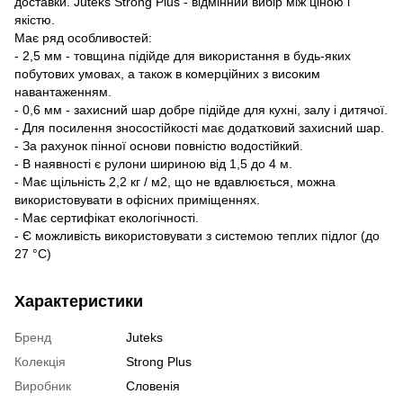
доставки. Juteks Strong Plus - відмінний вибір між ціною і
якістю.
Має ряд особливостей:
- 2,5 мм - товщина підійде для використання в будь-яких
побутових умовах, а також в комерційних з високим
навантаженням.
- 0,6 мм - захисний шар добре підійде для кухні, залу і дитячої.
- Для посилення зносостійкості має додатковий захисний шар.
- За рахунок пінної основи повністю водостійкий.
- В наявності є рулони шириною від 1,5 до 4 м.
- Має щільність 2,2 кг / м2, що не вдавлюється, можна
використовувати в офісних приміщеннях.
- Має сертифікат екологічності.
- Є можливість використовувати з системою теплих підлог (до
27 °C)
Характеристики
Бренд
Juteks
Колекція
Strong Plus
Виробник
Словенія