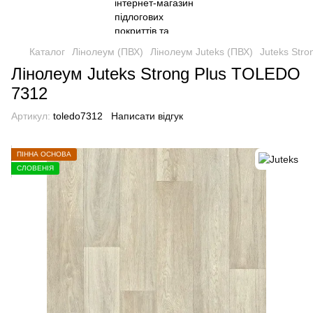
Каталог
Лінолеум (ПВХ)
Лінолеум Juteks (ПВХ)
Juteks Str
Лінолеум Juteks Strong Plus TOLEDO
7312
Артикул:
toledo7312
Написати відгук
ПІННА ОСНОВА
СЛОВЕНІЯ