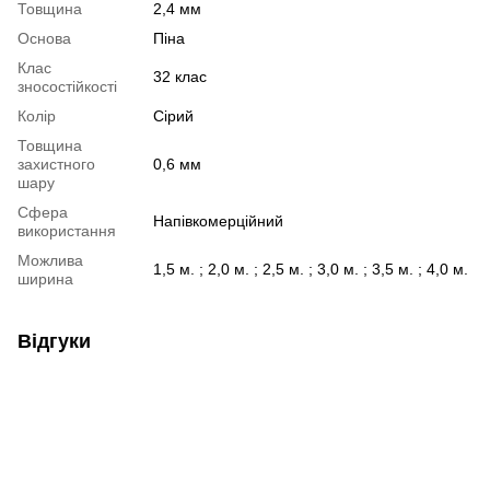
Товщина
2,4 мм
Основа
Піна
Клас
32 клас
зносостійкості
Колір
Сірий
Товщина
захистного
0,6 мм
шару
Сфера
Напівкомерційний
використання
Можлива
1,5 м. ; 2,0 м. ; 2,5 м. ; 3,0 м. ; 3,5 м. ; 4,0 м.
ширина
Відгуки