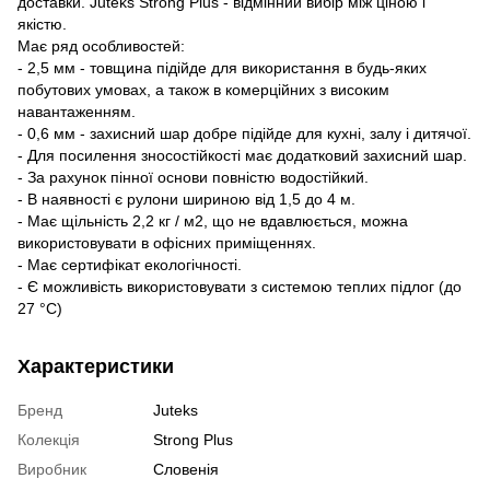
доставки. Juteks Strong Plus - відмінний вибір між ціною і
якістю.
Має ряд особливостей:
- 2,5 мм - товщина підійде для використання в будь-яких
побутових умовах, а також в комерційних з високим
навантаженням.
- 0,6 мм - захисний шар добре підійде для кухні, залу і дитячої.
- Для посилення зносостійкості має додатковий захисний шар.
- За рахунок пінної основи повністю водостійкий.
- В наявності є рулони шириною від 1,5 до 4 м.
- Має щільність 2,2 кг / м2, що не вдавлюється, можна
використовувати в офісних приміщеннях.
- Має сертифікат екологічності.
- Є можливість використовувати з системою теплих підлог (до
27 °C)
Характеристики
Бренд
Juteks
Колекція
Strong Plus
Виробник
Словенія