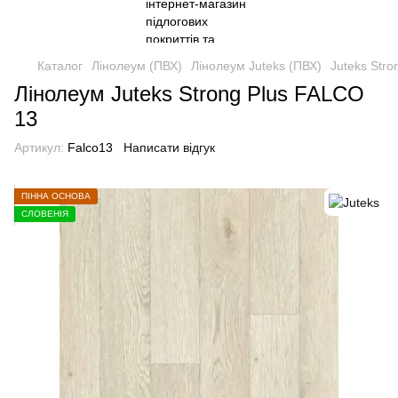
Каталог
Лінолеум (ПВХ)
Лінолеум Juteks (ПВХ)
Juteks Str
Лінолеум Juteks Strong Plus FALCO
13
Артикул:
Falco13
Написати відгук
ПІННА ОСНОВА
СЛОВЕНІЯ