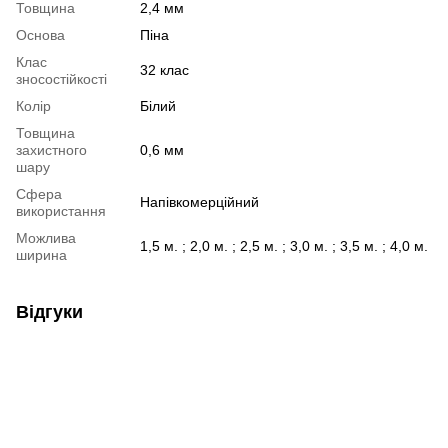
Товщина
2,4 мм
Основа
Піна
Клас
32 клас
зносостійкості
Колір
Білий
Товщина
захистного
0,6 мм
шару
Сфера
Напівкомерційний
використання
Можлива
1,5 м. ; 2,0 м. ; 2,5 м. ; 3,0 м. ; 3,5 м. ; 4,0 м.
ширина
Відгуки