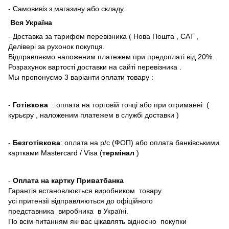
- Самовивіз з магазину або складу.
Вся Україна
- Доставка за тарифом перевізника ( Нова Пошта , САТ ,
Делівері за рухонок покупця.
Відправляємо наложеним платежем при предоплаті від 20%.
Розрахунок вартості доставки на сайті перевізника .
Мы пропонуємо 3 варіанти оплати товару :
-
Готівкова
: оплата на торговій точці або при отриманні (
курьєру , наложеним платежем в службі доставки )
-
Безготівкова
: оплата на р/с (ФОП) або оплата банківськими
картками Mastercard / Visa (
термінал
)
-
Оплата на картку Приватбанка
Гарантія встановлюється виробником товару.
усі притензії відправляються до офіційного
представника виробника в Україні.
По всім питанням які вас цікавлять відносно покупки