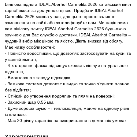
Вінілова підлога IDEAL Aberhof Carmelita 2626 китайський вініл
гарної якості за доступною ціною. Придбати IDEAL Aberhof
Carmelita 2626 можна у нас, для цього просто залиште
замовлення на сайті або зателефонуйте нам. Ми надішлемо
вам вінілову плитку IDEAL Aberhof Carmelita 2626 будь-якою
зручною для Вас службою доставки. IDEAL Aberhof Carmelita –
чудовий вибір між ціною та якістю. Діють знижки від обсягу.
Має низку особливостей:
- Повністю водостійкий, що дозволяє застосовувати на кухні та
у ванній кімнаті;
- 4-х стороння фаска підвищує схожість вінілу з натуральною
підлогою;
- Вмонтована з заводу підкладка;
- Замкова система дозволяє швидко та точно з'єднати планок
без підбиття;
- Стійкий до утворення подряпин та плям на поверхні;
- Захисний шар 0,55 мм.;
- Дуже хороша шумо – і теплоізоляція, майже на одному рівні
із плиткою.
- Має 20-річну гарантію на використання в домашніх умовах.
Характеристики