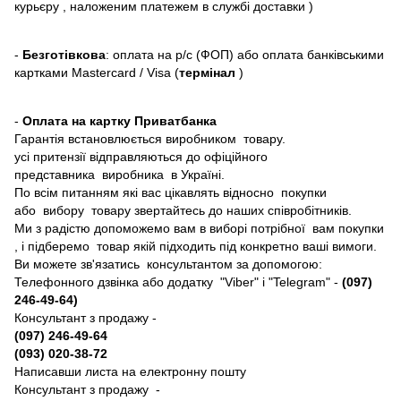
курьєру , наложеним платежем в службі доставки )
-
Безготівкова
: оплата на р/с (ФОП) або оплата банківськими
картками Mastercard / Visa (
термінал
)
-
Оплата на картку Приватбанка
Гарантія встановлюється виробником товару.
усі притензії відправляються до офіційного
представника виробника в Україні.
По всім питанням які вас цікавлять відносно покупки
або вибору товару звертайтесь до наших співробітників.
Ми з радістю допоможемо вам в виборі потрібної вам покупки
, і підберемо товар якій підходить під конкретно ваші вимоги.
Ви можете зв'язатись консультантом за допомогою:
Телефонного дзвінка або додатку "Viber" і "Telegram" -
(097)
246-49-64)
Консультант з продажу -
(097) 246-49-64
(093) 020-38-72
Написавши листа на електронну пошту
Консультант з продажу -