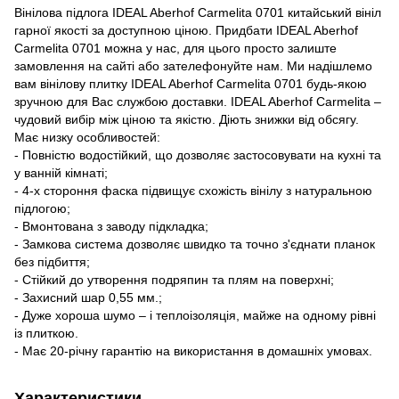
Вінілова підлога IDEAL Aberhof Carmelita 0701 китайський вініл
гарної якості за доступною ціною. Придбати IDEAL Aberhof
Carmelita 0701 можна у нас, для цього просто залиште
замовлення на сайті або зателефонуйте нам. Ми надішлемо
вам вінілову плитку IDEAL Aberhof Carmelita 0701 будь-якою
зручною для Вас службою доставки. IDEAL Aberhof Carmelita –
чудовий вибір між ціною та якістю. Діють знижки від обсягу.
Має низку особливостей:
- Повністю водостійкий, що дозволяє застосовувати на кухні та
у ванній кімнаті;
- 4-х стороння фаска підвищує схожість вінілу з натуральною
підлогою;
- Вмонтована з заводу підкладка;
- Замкова система дозволяє швидко та точно з'єднати планок
без підбиття;
- Стійкий до утворення подряпин та плям на поверхні;
- Захисний шар 0,55 мм.;
- Дуже хороша шумо – і теплоізоляція, майже на одному рівні
із плиткою.
- Має 20-річну гарантію на використання в домашніх умовах.
Характеристики