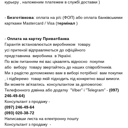
курьєру , наложеним платежем в службі доставки )
-
Безготівкова
: оплата на р/с (ФОП) або оплата банківськими
картками Mastercard / Visa (
термінал
)
-
Оплата на картку Приватбанка
Гарантія встановлюється виробником товару.
усі притензії відправляються до офіційного
представника виробника в Україні.
По всім питанням які вас цікавлять відносно покупки
або вибору товару звертайтесь до наших співробітників.
Ми з радістю допоможемо вам в виборі потрібної вам покупки
, і підберемо товар якій підходить під конкретно ваші вимоги.
Ви можете зв'язатись консультантом за допомогою:
Телефонного дзвінка або додатку "Viber" і "Telegram" -
(097)
246-49-64)
Консультант з продажу -
(097) 246-49-64
(093) 020-38-72
Написавши листа на електронну пошту
Консультант з продажу -