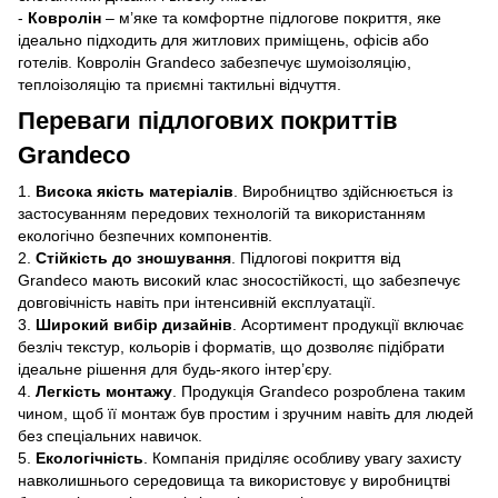
-
Ковролін
– м’яке та комфортне підлогове покриття, яке
ідеально підходить для житлових приміщень, офісів або
готелів. Ковролін Grandeco забезпечує шумоізоляцію,
теплоізоляцію та приємні тактильні відчуття.
Переваги підлогових покриттів
Grandeco
1.
Висока якість матеріалів
. Виробництво здійснюється із
застосуванням передових технологій та використанням
екологічно безпечних компонентів.
2.
Стійкість до зношування
. Підлогові покриття від
Grandeco мають високий клас зносостійкості, що забезпечує
довговічність навіть при інтенсивній експлуатації.
3.
Широкий вибір дизайнів
. Асортимент продукції включає
безліч текстур, кольорів і форматів, що дозволяє підібрати
ідеальне рішення для будь-якого інтер’єру.
4.
Легкість монтажу
. Продукція Grandeco розроблена таким
чином, щоб її монтаж був простим і зручним навіть для людей
без спеціальних навичок.
5.
Екологічність
. Компанія приділяє особливу увагу захисту
навколишнього середовища та використовує у виробництві