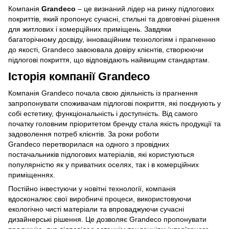
Компанія
Grandeco
– це визнаний лідер на ринку підлогових
покриттів, який пропонує сучасні, стильні та довговічні рішення
для житлових і комерційних приміщень. Завдяки
багаторічному досвіду, інноваційним технологіям і прагненню
до якості, Grandeco завоювала довіру клієнтів, створюючи
підлогові покриття, що відповідають найвищим стандартам.
Історія компанії Grandeco
Компанія Grandeco почала свою діяльність із прагнення
запропонувати споживачам підлогові покриття, які поєднують у
собі естетику, функціональність і доступність. Від самого
початку головним пріоритетом бренду стала якість продукції та
задоволення потреб клієнтів. За роки роботи
Grandeco перетворилася на одного з провідних
постачальників підлогових матеріалів, які користуються
популярністю як у приватних оселях, так і в комерційних
приміщеннях.
Постійно інвестуючи у новітні технології, компанія
вдосконалює свої виробничі процеси, використовуючи
екологічно чисті матеріали та впроваджуючи сучасні
дизайнерські рішення. Це дозволяє Grandeco пропонувати