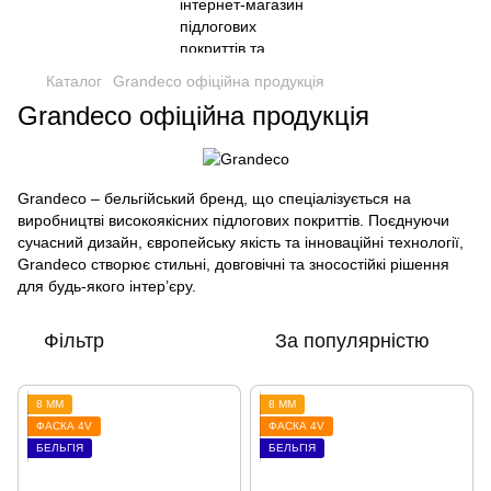
Каталог
Grandeco офіційна продукція
Grandeco офіційна продукція
Grandeco – бельгійський бренд, що спеціалізується на
виробництві високоякісних підлогових покриттів. Поєднуючи
сучасний дизайн, європейську якість та інноваційні технології,
Grandeco створює стильні, довговічні та зносостійкі рішення
для будь-якого інтер’єру.
Фільтр
За популярністю
8 ММ
8 ММ
ФАСКА 4V
ФАСКА 4V
БЕЛЬГІЯ
БЕЛЬГІЯ