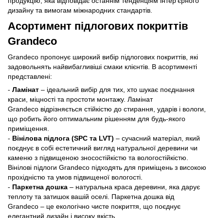
продукцію, яка відповідає останнім тенденціям інтер’єрного
дизайну та вимогам міжнародних стандартів.
Асортимент підлогових покриттів
Grandeco
Grandeco пропонує широкий вибір підлогових покриттів, які
задовольнять найвибагливіші смаки клієнтів. В асортименті
представлені:
-
Ламінат
– ідеальний вибір для тих, хто шукає поєднання
краси, міцності та простоти монтажу. Ламінат
Grandeco відрізняється стійкістю до стирання, ударів і вологи,
що робить його оптимальним рішенням для будь-якого
приміщення.
-
Вінілова підлога (SPC та LVT)
– сучасний матеріал, який
поєднує в собі естетичний вигляд натуральної деревини чи
каменю з підвищеною зносостійкістю та вологостійкістю.
Вінілові підлоги Grandeco підходять для приміщень з високою
прохідністю та умов підвищеної вологості.
-
Паркетна дошка
– натуральна краса деревини, яка дарує
теплоту та затишок вашій оселі. Паркетна дошка від
Grandeco – це екологічно чисте покриття, що поєднує
елегантний дизайн і високу якість.