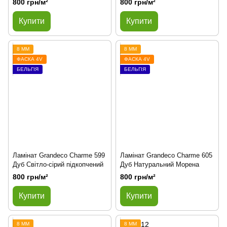
800 грн/м²
800 грн/м²
Купити
Купити
8 ММ
8 ММ
ФАСКА 4V
ФАСКА 4V
БЕЛЬГІЯ
БЕЛЬГІЯ
Ламінат Grandeco Charme 599
Ламінат Grandeco Charme 605
Дуб Світло-сірий підкопчений
Дуб Натуральний Морена
800 грн/м²
800 грн/м²
Купити
Купити
8 ММ
8 ММ