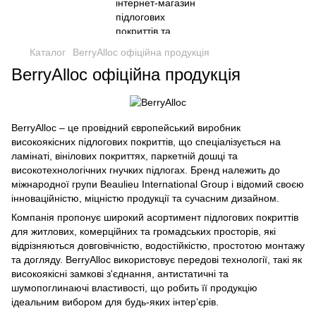
Каталог
BerryAlloc офіційна продукція
BerryAlloc офіційна продукція
BerryAlloc – це провідний європейський виробник
високоякісних підлогових покриттів, що спеціалізується на
ламінаті, вінілових покриттях, паркетній дошці та
високотехнологічних гнучких підлогах. Бренд належить до
міжнародної групи Beaulieu International Group і відомий своєю
інноваційністю, міцністю продукції та сучасним дизайном.
Компанія пропонує широкий асортимент підлогових покриттів
для житлових, комерційних та громадських просторів, які
відрізняються довговічністю, водостійкістю, простотою монтажу
та догляду. BerryAlloc використовує передові технології, такі як
високоякісні замкові з'єднання, антистатичні та
шумопоглинаючі властивості, що робить її продукцію
ідеальним вибором для будь-яких інтер’єрів.