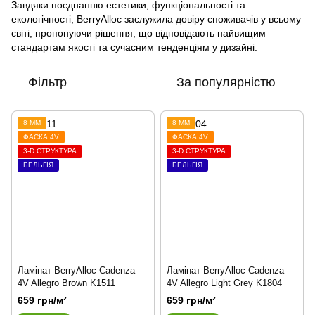
Завдяки поєднанню естетики, функціональності та
екологічності, BerryAlloc заслужила довіру споживачів у всьому
світі, пропонуючи рішення, що відповідають найвищим
стандартам якості та сучасним тенденціям у дизайні.
Фільтр
За популярністю
8 ММ
8 ММ
ФАСКА 4V
ФАСКА 4V
3-D СТРУКТУРА
3-D СТРУКТУРА
БЕЛЬГІЯ
БЕЛЬГІЯ
Ламінат BerryAlloc Cadenza
Ламінат BerryAlloc Cadenza
4V Allegro Brown K1511
4V Allegro Light Grey K1804
659 грн/м²
659 грн/м²