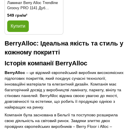
Ламинат Berry Alloc Trendline
Groovy PRO 1141 Дуб
Маковий
549 грн/м²
Купити
BerryAlloc: Ідеальна якість та стиль у
кожному покритті
Історія компанії BerryAlloc
BerryAlloc
– це відомий європейський виробник високоякісних
підлогових покриттів, який поєднує сучасні технології,
інноваційні матеріали та елегантний дизайн. Компанія має
багаторічний досвід у виробництві ламінату, паркету, вінілу та
стінових панелей. BerryAlloc відома своєю увагою до якості,
довговічності та естетики, що робить її продукцію однією з
найкращих на ринку.
Компанія була заснована в Бельгії та поступово розширила
свою діяльність на світовий ринок. Завдяки злиттю двох
провідних європейських виробників – Berry Floor і Alloc –