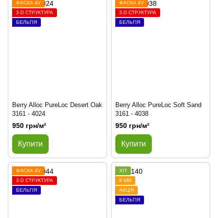
ФАСКА 4V
ФАСКА 4V
3-D СТРУКТУРА
3-D СТРУКТУРА
БЕЛЬГІЯ
БЕЛЬГІЯ
Berry Alloc PureLoc Desert Oak
Berry Alloc PureLoc Soft Sand
3161 - 4024
3161 - 4038
950 грн/м²
950 грн/м²
Купити
Купити
ФАСКА 4V
ХІТ
3-D СТРУКТУРА
8 ММ
БЕЛЬГІЯ
АКЦІЯ
БЕЛЬГІЯ