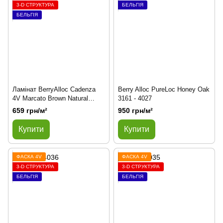
3-D СТРУКТУРА
БЕЛЬГІЯ
БЕЛЬГІЯ
Ламінат BerryAlloc Cadenza
Berry Alloc PureLoc Honey Oak
4V Marcato Brown Natural
3161 - 4027
K1412
659 грн/м²
950 грн/м²
Купити
Купити
ФАСКА 4V
ФАСКА 4V
3-D СТРУКТУРА
3-D СТРУКТУРА
БЕЛЬГІЯ
БЕЛЬГІЯ