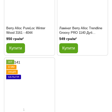
Berry Alloc PureLoc Winter
Ламінат Berry Alloc Trendline
Wood 3161 - 4044
Groovy PRO 1140 Дуб
Магнолія
950 грн/м²
549 грн/м²
Купити
Купити
ХІТ
8 ММ
АКЦІЯ
БЕЛЬГІЯ
1