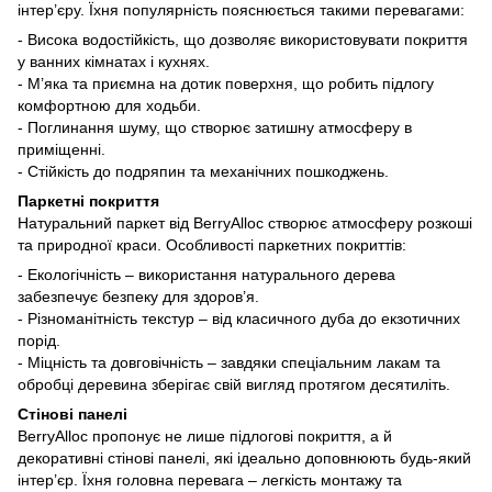
інтер’єру. Їхня популярність пояснюється такими перевагами:
- Висока водостійкість, що дозволяє використовувати покриття
у ванних кімнатах і кухнях.
- М’яка та приємна на дотик поверхня, що робить підлогу
комфортною для ходьби.
- Поглинання шуму, що створює затишну атмосферу в
приміщенні.
- Стійкість до подряпин та механічних пошкоджень.
Паркетні покриття
Натуральний паркет від BerryAlloc створює атмосферу розкоші
та природної краси. Особливості паркетних покриттів:
- Екологічність – використання натурального дерева
забезпечує безпеку для здоров’я.
- Різноманітність текстур – від класичного дуба до екзотичних
порід.
- Міцність та довговічність – завдяки спеціальним лакам та
обробці деревина зберігає свій вигляд протягом десятиліть.
Стінові панелі
BerryAlloc пропонує не лише підлогові покриття, а й
декоративні стінові панелі, які ідеально доповнюють будь-який
інтер’єр. Їхня головна перевага – легкість монтажу та