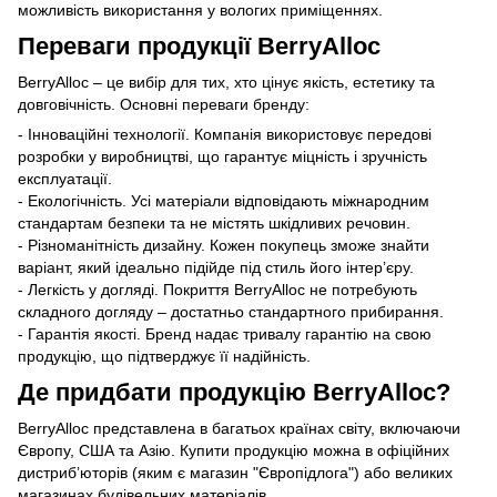
можливість використання у вологих приміщеннях.
Переваги продукції BerryAlloc
BerryAlloc – це вибір для тих, хто цінує якість, естетику та
довговічність. Основні переваги бренду:
- Інноваційні технології. Компанія використовує передові
розробки у виробництві, що гарантує міцність і зручність
експлуатації.
- Екологічність. Усі матеріали відповідають міжнародним
стандартам безпеки та не містять шкідливих речовин.
- Різноманітність дизайну. Кожен покупець зможе знайти
варіант, який ідеально підійде під стиль його інтер’єру.
- Легкість у догляді. Покриття BerryAlloc не потребують
складного догляду – достатньо стандартного прибирання.
- Гарантія якості. Бренд надає тривалу гарантію на свою
продукцію, що підтверджує її надійність.
Де придбати продукцію BerryAlloc?
BerryAlloc представлена в багатьох країнах світу, включаючи
Європу, США та Азію. Купити продукцію можна в офіційних
дистриб’юторів (яким є магазин "Європідлога") або великих
магазинах будівельних матеріалів.