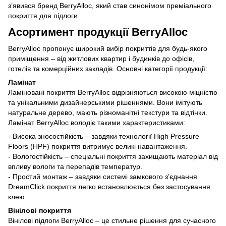
з’явився бренд BerryAlloc, який став синонімом преміального
покриття для підлоги.
Асортимент продукції BerryAlloc
BerryAlloc пропонує широкий вибір покриттів для будь-якого
приміщення – від житлових квартир і будинків до офісів,
готелів та комерційних закладів. Основні категорії продукції:
Ламінат
Ламіновані покриття BerryAlloc відрізняються високою міцністю
та унікальними дизайнерськими рішеннями. Вони імітують
натуральне дерево, мають різноманітні текстури та відтінки.
Ламінат BerryAlloc володіє такими характеристиками:
- Висока зносостійкість – завдяки технології High Pressure
Floors (HPF) покриття витримує великі навантаження.
- Вологостійкість – спеціальні покриття захищають матеріал від
впливу вологи та перепадів температур.
- Простий монтаж – завдяки системі замкового з’єднання
DreamClick покриття легко встановлюється без застосування
клею.
Вінілові покриття
Вінілові підлоги BerryAlloc – це стильне рішення для сучасного