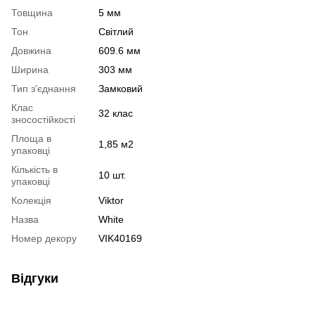
Товщина
5 мм
Тон
Світлий
Довжина
609.6 мм
Ширина
303 мм
Тип з'єднання
Замковий
Клас
32 клас
зносостійкості
Площа в
1,85 м2
упаковці
Кількість в
10 шт.
упаковці
Колекція
Viktor
Назва
White
Номер декору
VIK40169
Відгуки