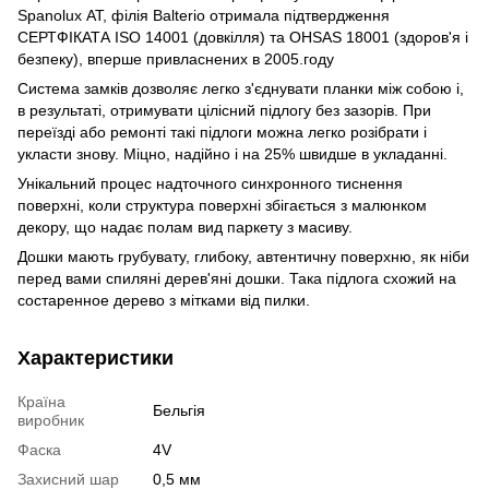
Spanolux АТ, філія Balterio отримала підтвердження
СЕРТФІКАТА ISO 14001 (довкілля) та OHSAS 18001 (здоров'я і
безпеку), вперше привласнених в 2005.году
Система замків дозволяє легко з'єднувати планки між собою і,
в результаті, отримувати цілісний підлогу без зазорів. При
переїзді або ремонті такі підлоги можна легко розібрати і
укласти знову. Міцно, надійно і на 25% швидше в укладанні.
Унікальний процес надточного синхронного тиснення
поверхні, коли структура поверхні збігається з малюнком
декору, що надає полам вид паркету з масиву.
Дошки мають грубувату, глибоку, автентичну поверхню, як ніби
перед вами спиляні дерев'яні дошки. Така підлога схожий на
состаренное дерево з мітками від пилки.
Характеристики
Країна
Бельгія
виробник
Фаска
4V
Захисний шар
0,5 мм