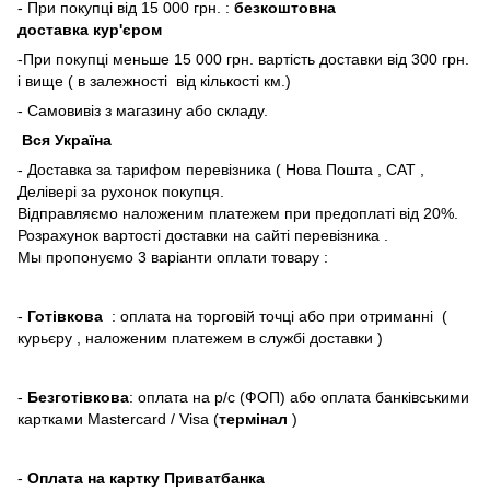
- При покупці від 15 000 грн. :
безкоштовна
доставка кур'єром
-При покупці меньше 15 000 грн. вартість доставки від 300 грн.
і вище ( в залежності від кількості км.)
- Самовивіз з магазину або складу.
Вся Україна
- Доставка за тарифом перевізника ( Нова Пошта , САТ ,
Делівері за рухонок покупця.
Відправляємо наложеним платежем при предоплаті від 20%.
Розрахунок вартості доставки на сайті перевізника .
Мы пропонуємо 3 варіанти оплати товару :
-
Готівкова
: оплата на торговій точці або при отриманні (
курьєру , наложеним платежем в службі доставки )
-
Безготівкова
: оплата на р/с (ФОП) або оплата банківськими
картками Mastercard / Visa (
термінал
)
-
Оплата на картку Приватбанка