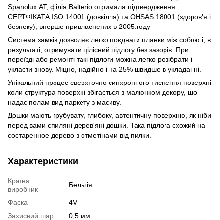
Spanolux АТ, філія Balterio отримала підтвердження
СЕРТФІКАТА ISO 14001 (довкілля) та OHSAS 18001 (здоров'я і
безпеку), вперше привласнених в 2005.году
Система замків дозволяє легко поєднати планки між собою і, в
результаті, отримувати цілісний підлогу без зазорів. При
переїзді або ремонті такі підлоги можна легко розібрати і
укласти знову. Міцно, надійно і на 25% швидше в укладанні.
Унікальний процес сверхточно синхронного тиснення поверхні
коли структура поверхні збігається з малюнком декору, що
надає полам вид паркету з масиву.
Дошки мають грубувату, глибоку, автентичну поверхню, як ніби
перед вами спиляні дерев'яні дошки. Така підлога схожий на
состаренное дерево з отметінами від пилки.
Характеристики
Країна
Бельгія
виробник
Фаска
4V
Захисний шар
0,5 мм