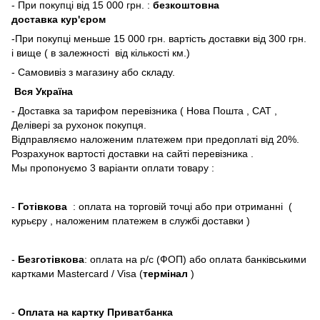
- При покупці від 15 000 грн. :
безкоштовна
доставка кур'єром
-При покупці меньше 15 000 грн. вартість доставки від 300 грн.
і вище ( в залежності від кількості км.)
- Самовивіз з магазину або складу.
Вся Україна
- Доставка за тарифом перевізника ( Нова Пошта , САТ ,
Делівері за рухонок покупця.
Відправляємо наложеним платежем при предоплаті від 20%.
Розрахунок вартості доставки на сайті перевізника .
Мы пропонуємо 3 варіанти оплати товару :
-
Готівкова
: оплата на торговій точці або при отриманні (
курьєру , наложеним платежем в службі доставки )
-
Безготівкова
: оплата на р/с (ФОП) або оплата банківськими
картками Mastercard / Visa (
термінал
)
-
Оплата на картку Приватбанка