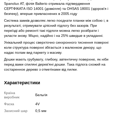
Spanolux АТ, філія Balterio отримала підтвердження
СЕРТФІКАТА ISO 14001 (довкілля) та OHSAS 18001 (здоров'я і
безпеку), вперше привласнених в 2005.году
Система замків дозволяє легко поєднати планки між собою і, в
результаті, отримувати цілісний підлогу без зазорів. При
переїзді або ремонті такі підлоги можна легко розібрати і
укласти знову. Міцно, надійно і на 25% швидше в укладанні.
Унікальний процес сверхточно синхронного тиснення поверхні
коли структура поверхні збігається з малюнком декору, що
надає полам вид паркету з масиву.
Дошки мають грубувату, глибоку, автентичну поверхню, як ніби
перед вами спиляні дерев'яні дошки. Така підлога схожий на
состаренное дерево з отметінами від пилки.
Характеристики
Країна
Бельгія
виробник
Фаска
4V
Захисний шар
0,5 мм