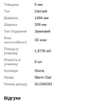
Товщина
5 мм
Тон
Світлий
Довжина
1494 мм
Ширина
209 мм
Тип з'єднання
Замковий
Клас
32 клас
зносостійкості
Площа в
1,8735 м2
упаковці
Кількість в
6 шт.
упаковці
Колекція
Gloria
Назва
Warm Oak
Номер декору
GLO40183
Відгуки