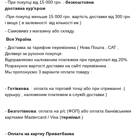
- При покупці від 15 000 грн. :
безкоштовна
доставка кур'єром
-При покупці меньше 15 000 грн. вартість доставки від 300 грн.
і вище ( в залежності від кількості км.)
- Самовивіз з магазину або складу.
Вся Україна
- Доставка за тарифом перевізника ( Нова Пошта , САТ ,
Делівері за рухонок покупця.
Відправляємо наложеним платежем при предоплаті від 20%.
Розрахунок вартості доставки на сайті перевізника .
Мы пропонуємо 3 варіанти оплати товару :
-
Готівкова
: оплата на торговій точці або при отриманні (
курьєру , наложеним платежем в службі доставки )
-
Безготівкова
: оплата на р/с (ФОП) або оплата банківськими
картками Mastercard / Visa (
термінал
)
-
Оплата на картку Приватбанка