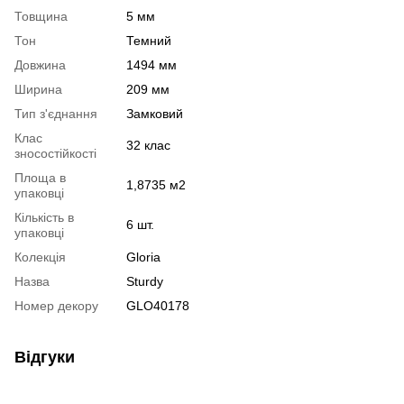
Товщина
5 мм
Тон
Темний
Довжина
1494 мм
Ширина
209 мм
Тип з'єднання
Замковий
Клас
32 клас
зносостійкості
Площа в
1,8735 м2
упаковці
Кількість в
6 шт.
упаковці
Колекція
Gloria
Назва
Sturdy
Номер декору
GLO40178
Відгуки