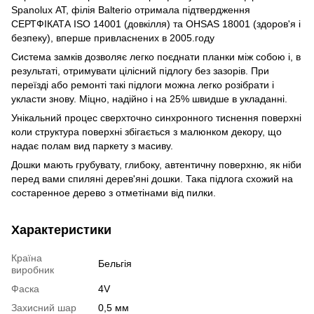
Spanolux АТ, філія Balterio отримала підтвердження
СЕРТФІКАТА ISO 14001 (довкілля) та OHSAS 18001 (здоров'я і
безпеку), вперше привласнених в 2005.году
Система замків дозволяє легко поєднати планки між собою і, в
результаті, отримувати цілісний підлогу без зазорів. При
переїзді або ремонті такі підлоги можна легко розібрати і
укласти знову. Міцно, надійно і на 25% швидше в укладанні.
Унікальний процес сверхточно синхронного тиснення поверхні
коли структура поверхні збігається з малюнком декору, що
надає полам вид паркету з масиву.
Дошки мають грубувату, глибоку, автентичну поверхню, як ніби
перед вами спиляні дерев'яні дошки. Така підлога схожий на
состаренное дерево з отметінами від пилки.
Характеристики
Країна
Бельгія
виробник
Фаска
4V
Захисний шар
0,5 мм