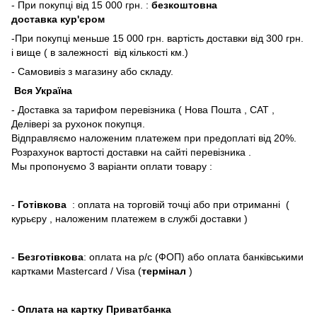
- При покупці від 15 000 грн. :
безкоштовна
доставка кур'єром
-При покупці меньше 15 000 грн. вартість доставки від 300 грн.
і вище ( в залежності від кількості км.)
- Самовивіз з магазину або складу.
Вся Україна
- Доставка за тарифом перевізника ( Нова Пошта , САТ ,
Делівері за рухонок покупця.
Відправляємо наложеним платежем при предоплаті від 20%.
Розрахунок вартості доставки на сайті перевізника .
Мы пропонуємо 3 варіанти оплати товару :
-
Готівкова
: оплата на торговій точці або при отриманні (
курьєру , наложеним платежем в службі доставки )
-
Безготівкова
: оплата на р/с (ФОП) або оплата банківськими
картками Mastercard / Visa (
термінал
)
-
Оплата на картку Приватбанка