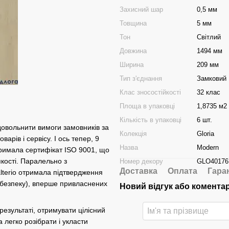
Захисний шар
0,5 мм
Товщина
5 мм
Тон
Світлий
Довжина
1494 мм
Ширина
209 мм
Тип з'єднання
Замковий
Клас зносостійкості
32 клас
Площа в упаковці
1,8735 м2
Кількість в упаковці
6 шт.
довольнити вимоги замовників за
Колекція
Gloria
варів і сервісу. І ось тепер, 9
Назва
Modern
отримала сертифікат ISO 9001, що
якості. Паралельно з
Номер декору
GLO40176
Доставка
Оплата
Гара
lterio отримала підтвердження
 безпеку), вперше привласнених
Новий відгук або комента
результаті, отримувати цілісний
а легко розібрати і укласти