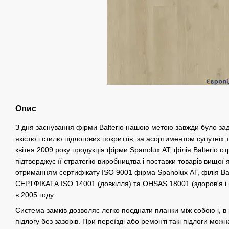
Опис
З дня заснування фірми Balterio нашою метою завжди було за
якістю і стилю підлогових покриттів, за асортиментом супутніх то
квітня 2009 року продукція фірми Spanolux АТ, філія Balterio 
підтверджує її стратегію виробництва і поставки товарів вищої 
отриманням сертифікату ISO 9001 фірма Spanolux АТ, філія Ba
СЕРТФІКАТА ISO 14001 (довкілля) та OHSAS 18001 (здоров'я і
в 2005.году
Система замків дозволяє легко поєднати планки між собою і, в 
підлогу без зазорів. При переїзді або ремонті такі підлоги можн