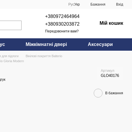
Рус
Укр
Бажання
Вхід
+380972464964
Мій кошик
+380930203872
Передзвонити вам?
ус
Міжкімнатні двері
Аксесуари
я для підлоги
Вінілові покриття Balterio
rio Gloria Modern
Артикул
GLO40176
гук
В бажання