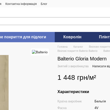
я
Контактна інформація
Блог
ве покриття для підлоги
Ковролін
Плінт
Головна
Каталог
Вінілове покритт
Вінілові покриття Balterio Balterio
Balte
Balterio Gloria Modern
Знятий з виробництва
Написати від
1 448 грн/м²
Характеристики
Країна виробник
Бельгія
Фаска
4V