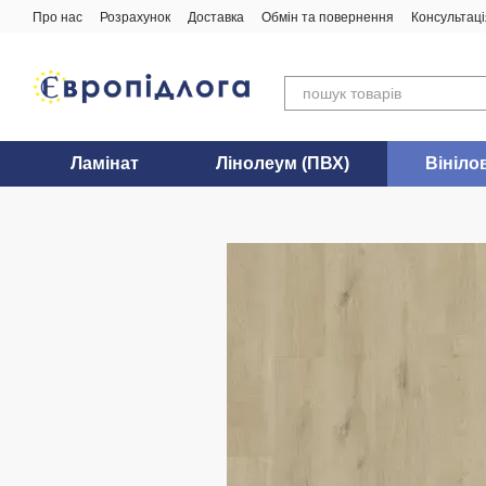
Перейти до основного контенту
Про нас
Розрахунок
Доставка
Обмін та повернення
Консультаці
Ламінат
Лінолеум (ПВХ)
Вініло