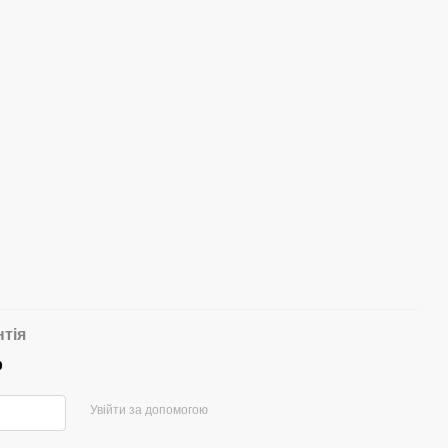
нтія
р
Увійти за допомогою