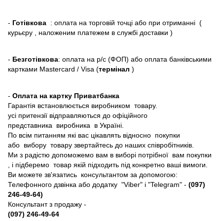
-
Готівкова
: оплата на торговій точці або при отриманні (
курьєру , наложеним платежем в службі доставки )
-
Безготівкова
: оплата на р/с (ФОП) або оплата банківськими
картками Mastercard / Visa (
термінал
)
-
Оплата на картку Приватбанка
Гарантія встановлюється виробником товару.
усі притензії відправляються до офіційного
представника виробника в Україні.
По всім питанням які вас цікавлять відносно покупки
або вибору товару звертайтесь до наших співробітників.
Ми з радістю допоможемо вам в виборі потрібної вам покупки
, і підберемо товар якій підходить під конкретно ваші вимоги.
Ви можете зв'язатись консультантом за допомогою:
Телефонного дзвінка або додатку "Viber" і "Telegram" -
(097)
246-49-64)
Консультант з продажу -
(097) 246-49-64