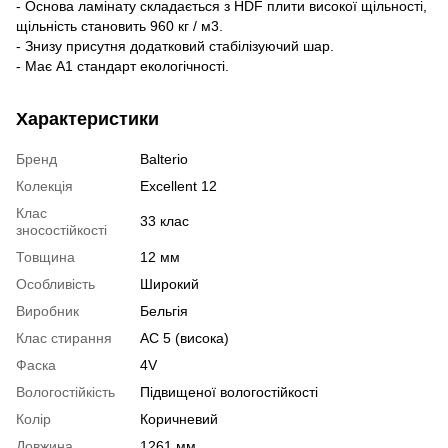
- Основа ламінату складається з HDF плити високої щільності,
щільність становить 960 кг / м3.
- Знизу присутня додатковий стабілізуючий шар.
- Має А1 стандарт екологічності.
Характеристики
Бренд
Balterio
Колекція
Excellent 12
Клас
33 клас
зносостійкості
Товщина
12 мм
Особливість
Широкий
Виробник
Бельгія
Клас стирання
АС 5 (висока)
Фаска
4V
Вологостійкість
Підвищеної вологостійкості
Колір
Коричневий
Довжина
1261 мм