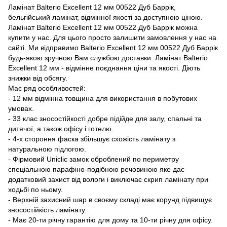
Ламінат Balterio Excellent 12 мм 00522 Дуб Баррік,
бельгійський ламінат, відмінної якості за доступною ціною.
Ламінат Balterio Excellent 12 мм 00522 Дуб Баррік можна
купити у нас. Для цього просто залишити замовлення у нас на
сайті. Ми відправимо Balterio Excellent 12 мм 00522 Дуб Баррік
будь-якою зручною Вам службою доставки. Ламінат Balterio
Excellent 12 мм - відмінне поєднання ціни та якості. Діють
знижки від обсягу.
Має ряд особливостей:
- 12 мм відмінна товщина для використання в побутових
умовах.
- 33 клас зносостійкості добре підійде для залу, спальні та
дитячої, а також офісу і готелю.
- 4-х стороння фаска збільшує схожість ламінату з
натуральною підлогою.
- Фірмовий Uniclic замок оброблений по периметру
спеціальною парафіно-подібною речовиною яке дає
додатковий захист від вологи і виключає скрип ламінату при
ходьбі по ньому.
- Верхній захисний шар в своєму складі має корунд підвищує
зносостійкість ламінату.
- Має 20-ти річну гарантію для дому та 10-ти річну для офісу.