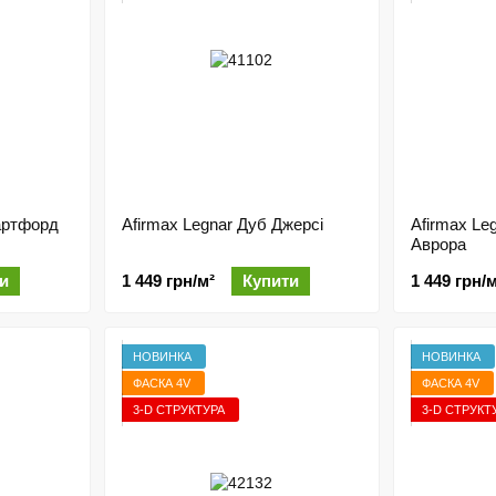
артфорд
Afirmax Legnar Дуб Джерсі
Afirmax Leg
Аврора
и
1 449 грн/м²
Купити
1 449 грн/м
НОВИНКА
НОВИНКА
ФАСКА 4V
ФАСКА 4V
3-D СТРУКТУРА
3-D СТРУКТ