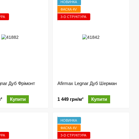
НОВИНКА
ФАСКА 4V
УРА
3-D СТРУКТУРА
gnar Дуб Фрімонт
Afirmax Legnar Дуб Шерман
²
Купити
1 449 грн/м²
Купити
НОВИНКА
ФАСКА 4V
УРА
3-D СТРУКТУРА