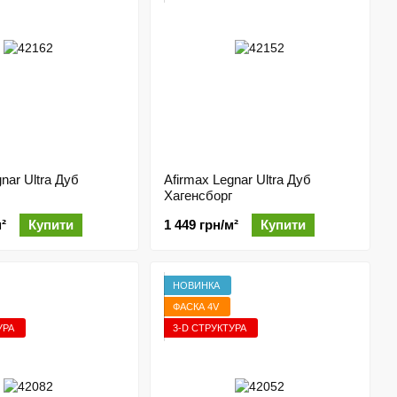
nar Ultra Дуб
Afirmax Legnar Ultra Дуб
Хагенсборг
²
Купити
1 449 грн/м²
Купити
НОВИНКА
ФАСКА 4V
УРА
3-D СТРУКТУРА