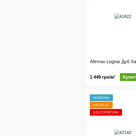
Afirmax Legnar Дуб Х
1 449 грн/м²
Купит
НОВИНКА
ФАСКА 4V
3-D СТРУКТУРА