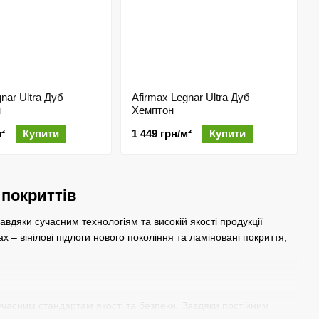
nar Ultra Дуб
Afirmax Legnar Ultra Дуб
н
Хемптон
²
Купити
1 449 грн/м²
Купити
 покриттів
авдяки сучасним технологіям та високій якості продукції
 – вінілові підлоги нового покоління та ламіновані покриття,
сучасним стандартам якості та безпеки. Завдяки постійним