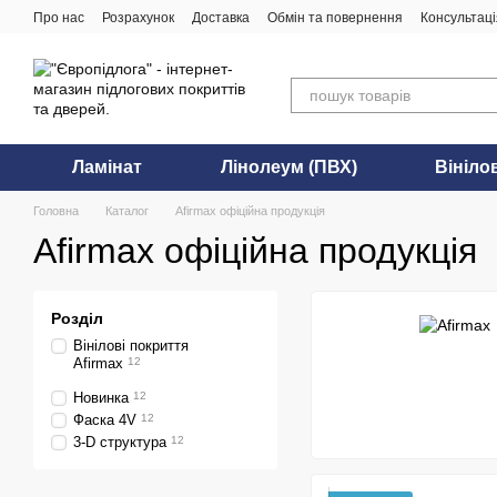
Перейти до основного контенту
Про нас
Розрахунок
Доставка
Обмін та повернення
Консультаці
Ламінат
Лінолеум (ПВХ)
Вініло
Головна
Каталог
Afirmax офіційна продукція
Afirmax офіційна продукція
Розділ
Вінілові покриття
Afirmax
12
Новинка
12
Фаска 4V
12
3-D структура
12