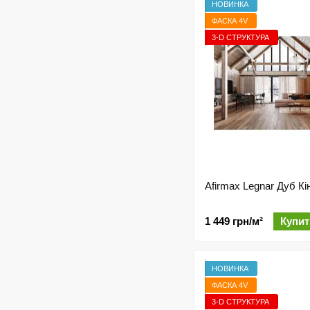
НОВИНКА
ФАСКА 4V
3-D СТРУКТУРА
Afirmax Legnar Дуб Кі
1 449 грн/м²
Купит
НОВИНКА
ФАСКА 4V
3-D СТРУКТУРА