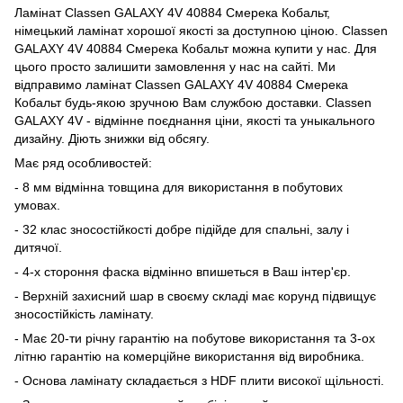
Ламінат Classen GALAXY 4V 40884 Смерека Кобальт,
німецький ламінат хорошої якості за доступною ціною. Classen
GALAXY 4V 40884 Смерека Кобальт можна купити у нас. Для
цього просто залишити замовлення у нас на сайті. Ми
відправимо ламінат Classen GALAXY 4V 40884 Смерека
Кобальт будь-якою зручною Вам службою доставки. Classen
GALAXY 4V - відмінне поєднання ціни, якості та уныкального
дизайну. Діють знижки від обсягу.
Має ряд особливостей:
- 8 мм відмінна товщина для використання в побутових
умовах.
- 32 клас зносостійкості добре підійде для спальні, залу і
дитячої.
- 4-х стороння фаска відмінно впишеться в Ваш інтер'єр.
- Верхній захисний шар в своєму складі має корунд підвищує
зносостійкість ламінату.
- Має 20-ти річну гарантію на побутове використання та 3-ох
літню гарантію на комерційне використання від виробника.
- Основа ламінату складається з HDF плити високої щільності.