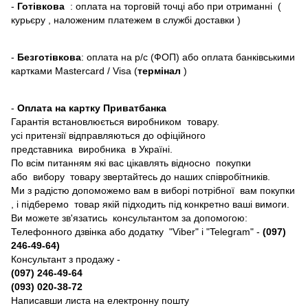
-
Готівкова
: оплата на торговій точці або при отриманні (
курьєру , наложеним платежем в службі доставки )
-
Безготівкова
: оплата на р/с (ФОП) або оплата банківськими
картками Mastercard / Visa (
термінал
)
-
Оплата на картку Приватбанка
Гарантія встановлюється виробником товару.
усі притензії відправляються до офіційного
представника виробника в Україні.
По всім питанням які вас цікавлять відносно покупки
або вибору товару звертайтесь до наших співробітників.
Ми з радістю допоможемо вам в виборі потрібної вам покупки
, і підберемо товар якій підходить під конкретно ваші вимоги.
Ви можете зв'язатись консультантом за допомогою:
Телефонного дзвінка або додатку "Viber" і "Telegram" -
(097)
246-49-64)
Консультант з продажу -
(097) 246-49-64
(093) 020-38-72
Написавши листа на електронну пошту