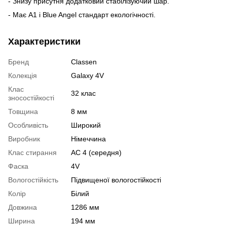
- Знизу присутня додатковий стабілізуючий шар.
- Має А1 і Blue Angel стандарт екологічності.
Характеристики
Бренд
Classen
Колекція
Galaxy 4V
Клас
32 клас
зносостійкості
Товщина
8 мм
Особливість
Широкий
Виробник
Німеччина
Клас стирання
АС 4 (середня)
Фаска
4V
Вологостійкість
Підвищеної вологостійкості
Колір
Білий
Довжина
1286 мм
Ширина
194 мм